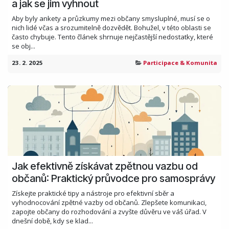
a jak se jim vyhnout
Aby byly ankety a průzkumy mezi občany smysluplné, musí se o
nich lidé včas a srozumitelně dozvědět. Bohužel, v této oblasti se
často chybuje. Tento článek shrnuje nejčastější nedostatky, které
se obj...
23. 2. 2025
Participace & Komunita
Jak efektivně získávat zpětnou vazbu od
občanů: Praktický průvodce pro samosprávy
Získejte praktické tipy a nástroje pro efektivní sběr a
vyhodnocování zpětné vazby od občanů. Zlepšete komunikaci,
zapojte občany do rozhodování a zvyšte důvěru ve váš úřad. V
dnešní době, kdy se klad...